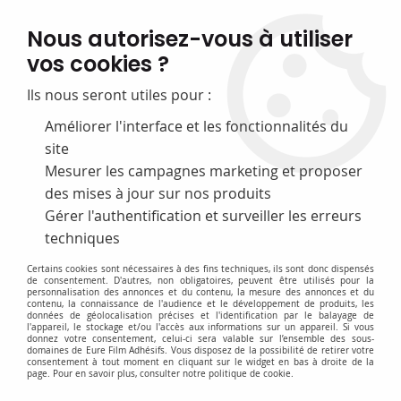
FABRICATION FRANÇAISE
Nous autorisez-vous à utiliser
50 ans d’expérience dans la fourniture pour les bibliothèques
vos cookies ?
0
Ils nous seront utiles pour :
Améliorer l'interface et les fonctionnalités du
site
Accueil
>
Plan du site
Mesurer les campagnes marketing et proposer
Plan du site
des mises à jour sur nos produits
Gérer l'authentification et surveiller les erreurs
Films de protection
techniques
Certains cookies sont nécessaires à des fins techniques, ils sont donc dispensés
Films adhésifs souples
de consentement. D'autres, non obligatoires, peuvent être utilisés pour la
personnalisation des annonces et du contenu, la mesure des annonces et du
Films adhésifs rigides
contenu, la connaissance de l'audience et le développement de produits, les
PVC souples non adhésifs
données de géolocalisation précises et l'identification par le balayage de
Boîtes dévidoir
l'appareil, le stockage et/ou l'accès aux informations sur un appareil. Si vous
Films pour la signalétique
donnez votre consentement, celui-ci sera valable sur l’ensemble des sous-
Films adhésifs double-face
domaines de Eure Film Adhésifs. Vous disposez de la possibilité de retirer votre
consentement à tout moment en cliquant sur le widget en bas à droite de la
Protège-livres
page. Pour en savoir plus, consulter notre politique de cookie.
Etuis adhésifs
Charnières de réparation