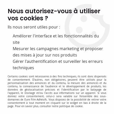
FABRICATION FRANÇAISE
Nous autorisez-vous à utiliser
50 ans d’expérience dans la fourniture pour les bibliothèques
vos cookies ?
0
Ils nous seront utiles pour :
Améliorer l'interface et les fonctionnalités du
site
Accueil
>
A-Films de protection
>
Protège-livres
Mesurer les campagnes marketing et proposer
des mises à jour sur nos produits
Gérer l'authentification et surveiller les erreurs
Accès rapide
techniques
Certains cookies sont nécessaires à des fins techniques, ils sont donc dispensés
de consentement. D'autres, non obligatoires, peuvent être utilisés pour la
personnalisation des annonces et du contenu, la mesure des annonces et du
contenu, la connaissance de l'audience et le développement de produits, les
données de géolocalisation précises et l'identification par le balayage de
l'appareil, le stockage et/ou l'accès aux informations sur un appareil. Si vous
donnez votre consentement, celui-ci sera valable sur l’ensemble des sous-
domaines de Eure Film Adhésifs. Vous disposez de la possibilité de retirer votre
consentement à tout moment en cliquant sur le widget en bas à droite de la
Protège-livres et protège-
page. Pour en savoir plus, consulter notre politique de cookie.