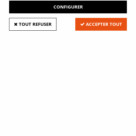
CONFIGURER
TOUT REFUSER
ACCEPTER TOUT
Poseurs d'oeillets
7,35 €
HT