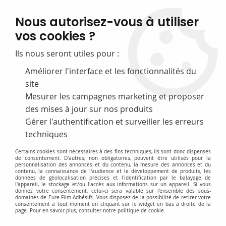
FABRICATION FRANÇAISE
Nous autorisez-vous à utiliser
50 ans d’expérience dans la fourniture pour les bibliothèques
vos cookies ?
0
Ils nous seront utiles pour :
Améliorer l'interface et les fonctionnalités du
site
Accueil
>
F-Equipement d'exposition
>
Attaches et fixations
Mesurer les campagnes marketing et proposer
des mises à jour sur nos produits
Gérer l'authentification et surveiller les erreurs
Accès rapide
techniques
Certains cookies sont nécessaires à des fins techniques, ils sont donc dispensés
de consentement. D'autres, non obligatoires, peuvent être utilisés pour la
personnalisation des annonces et du contenu, la mesure des annonces et du
contenu, la connaissance de l'audience et le développement de produits, les
données de géolocalisation précises et l'identification par le balayage de
l'appareil, le stockage et/ou l'accès aux informations sur un appareil. Si vous
donnez votre consentement, celui-ci sera valable sur l’ensemble des sous-
domaines de Eure Film Adhésifs. Vous disposez de la possibilité de retirer votre
consentement à tout moment en cliquant sur le widget en bas à droite de la
Attaches et fixations
page. Pour en savoir plus, consulter notre politique de cookie.