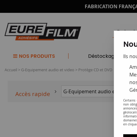
FABRICATION FRANÇA
Nou
NOS PRODUITS
Déstockage
Ils no
Amé
Accueil
>
G-Equipement audio et video
>
Protège CD et DVD
Mes
nos
Gér
Accès rapide
Certains
non obli
annonces
géolocal
informati
domaines
en cliqua