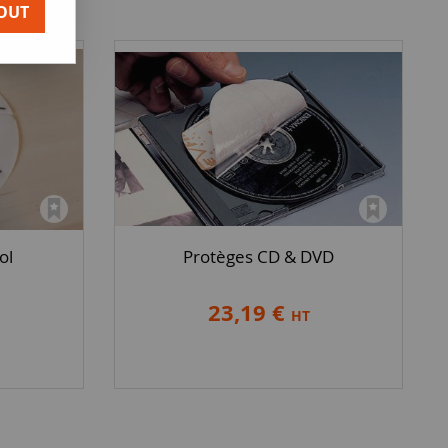
OUT
ol
Protèges CD & DVD
23,19 €
HT