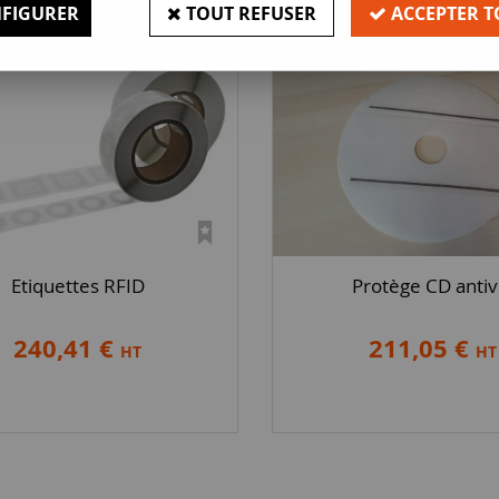
FIGURER
TOUT REFUSER
ACCEPTER T
Etiquettes RFID
Protège CD antiv
240,41 €
211,05 €
HT
HT