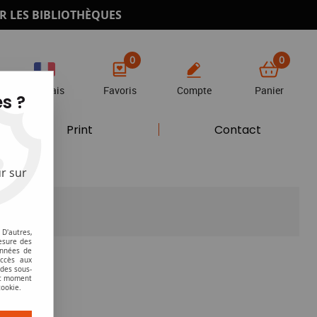
R LES BIBLIOTHÈQUES
0
0
Français
Favoris
Compte
Panier
s ?
Print
Contact
r sur
D'autres,
esure des
onnées de
accès aux
 des sous-
ut moment
cookie.