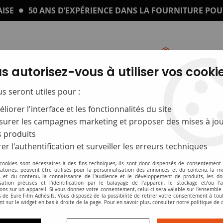
ISE
50 ANS D’EXPÉRIENCE DANS LA FOURNITURE POU
s autorisez-vous à utiliser vos cookie
Catalogue
Impression sur plexi
us seront utiles pour :
liorer l'interface et les fonctionnalités du site
urer les campagnes marketing et proposer des mises à jou
 produits
er l'authentification et surveiller les erreurs techniques
 cookies sont nécessaires à des fins techniques, ils sont donc dispensés de consentement. 
gatoires, peuvent être utilisés pour la personnalisation des annonces et du contenu, la m
 et du contenu, la connaissance de l'audience et le développement de produits, les d
isation précises et l'identification par le balayage de l'appareil, le stockage et/ou l'
Protège CD et DVD
ons sur un appareil. Si vous donnez votre consentement, celui-ci sera valable sur l’ensemble
 de Eure Film Adhésifs. Vous disposez de la possibilité de retirer votre consentement à to
nt sur le widget en bas à droite de la page. Pour en savoir plus, consulter notre politique de 