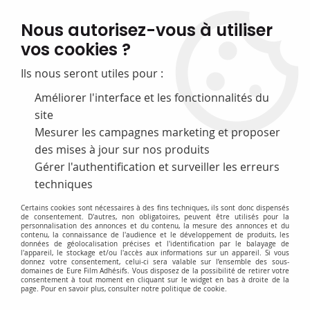
FABRICATION FRANÇAISE
Nous autorisez-vous à utiliser
50 ans d’expérience dans la fourniture pour les bibliothèques
vos cookies ?
0
Ils nous seront utiles pour :
Améliorer l'interface et les fonctionnalités du
site
Accueil
>
F-Equipement d'exposition
>
Aimants
Mesurer les campagnes marketing et proposer
des mises à jour sur nos produits
Gérer l'authentification et surveiller les erreurs
Accès rapide
techniques
Certains cookies sont nécessaires à des fins techniques, ils sont donc dispensés
de consentement. D'autres, non obligatoires, peuvent être utilisés pour la
personnalisation des annonces et du contenu, la mesure des annonces et du
contenu, la connaissance de l'audience et le développement de produits, les
données de géolocalisation précises et l'identification par le balayage de
l'appareil, le stockage et/ou l'accès aux informations sur un appareil. Si vous
donnez votre consentement, celui-ci sera valable sur l’ensemble des sous-
domaines de Eure Film Adhésifs. Vous disposez de la possibilité de retirer votre
consentement à tout moment en cliquant sur le widget en bas à droite de la
Aimant puissant
page. Pour en savoir plus, consulter notre politique de cookie.