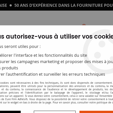
ISE
50 ANS D’EXPÉRIENCE DANS LA FOURNITURE POU
s autorisez-vous à utiliser vos cookie
Catalogue
Impression sur plexi
us seront utiles pour :
liorer l'interface et les fonctionnalités du site
urer les campagnes marketing et proposer des mises à jou
 produits
er l'authentification et surveiller les erreurs techniques
 cookies sont nécessaires à des fins techniques, ils sont donc dispensés de consentement. 
gatoires, peuvent être utilisés pour la personnalisation des annonces et du contenu, la m
 et du contenu, la connaissance de l'audience et le développement de produits, les d
isation précises et l'identification par le balayage de l'appareil, le stockage et/ou l'
Armoires à clés et porte-clés
ons sur un appareil. Si vous donnez votre consentement, celui-ci sera valable sur l’ensemble
 de Eure Film Adhésifs. Vous disposez de la possibilité de retirer votre consentement à to
nt sur le widget en bas à droite de la page. Pour en savoir plus, consulter notre politique de 