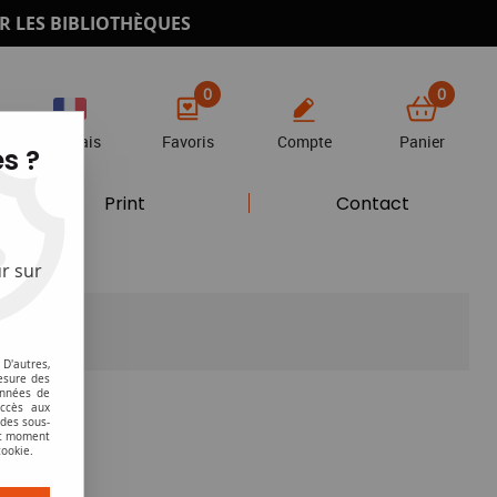
R LES BIBLIOTHÈQUES
0
0
Français
Favoris
Compte
Panier
s ?
Print
Contact
r sur
D'autres,
esure des
onnées de
accès aux
 des sous-
ut moment
cookie.