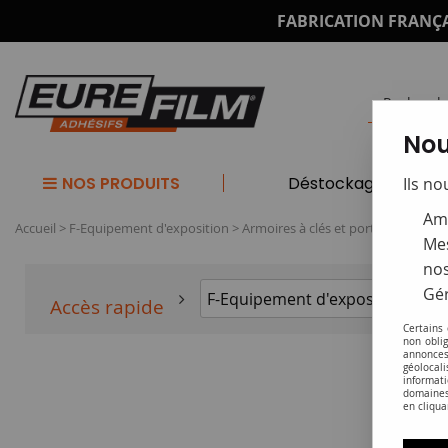
FABRICATION FRANÇA
Nou
NOS PRODUITS
Déstockage
Ils no
Amé
Accueil
>
F-Equipement d'exposition
>
Armoires à clés et porte-clés
Mes
nos
Gér
Accès rapide
Certains
non obli
annonces
géolocal
informati
domaines
en cliqua