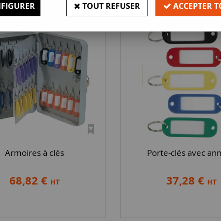
FIGURER
TOUT REFUSER
ACCEPTER T
Armoires à clés
Porte-clés avec an
68,82 €
37,28 €
HT
HT