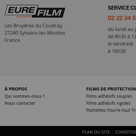
SERVICE C
02 32 34 
Les Bruyères du Coudray,
du lundi au 
27240 Sylvains-les-Moulins
de 8h30 à 1
France
le vendredi
à 16h30
À PROPOS
FILMS DE PROTECTIO
Qui sommes-nous ?
Films adhésifs souples
Nous contacter
Films adhésifs rigides
Pochettes Fourre-tout Tr
PLAN DU SITE
CONDITIO
|