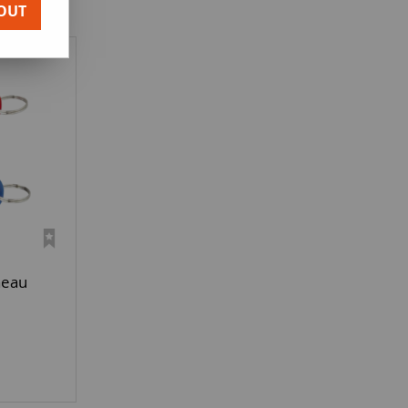
OUT
neau