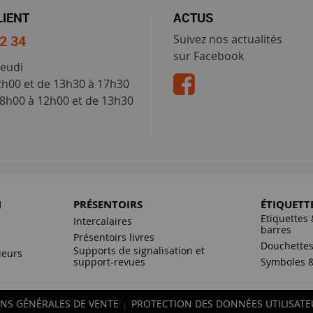
LIENT
ACTUS
52 34
Suivez nos actualités
sur Facebook
jeudi
2h00 et de 13h30 à 17h30
 8h00 à 12h00 et de 13h30
N
PRÉSENTOIRS
ÉTIQUETT
Etiquettes 
Intercalaires
barres
Présentoirs livres
Douchette
Supports de signalisation et
ieurs
support-revues
Symboles &
NS GÉNÉRALES DE VENTE
PROTECTION DES DONNÉES UTILISATE
|