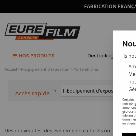
FABRICATION FRANÇA
Nou
NOS PRODUITS
Déstockage
Ils no
Amé
Accueil
>
F-Equipement d'exposition
>
Porte-affiches
Mes
nos
Gér
Accès rapide
Certains
non obli
annonces
géolocal
Pr
informati
domaines
en cliqua
Des nouveautés, des événements culturels ou des inform