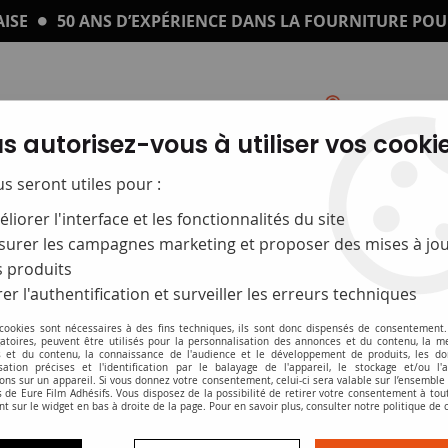
ISE
50 ANS D’EXPÉRIENCE DANS LA FOURNITURE POU
s autorisez-vous à utiliser vos cookie
Catalogue
Impression sur plexi
us seront utiles pour :
liorer l'interface et les fonctionnalités du site
urer les campagnes marketing et proposer des mises à jou
 produits
er l'authentification et surveiller les erreurs techniques
 cookies sont nécessaires à des fins techniques, ils sont donc dispensés de consentement. 
gatoires, peuvent être utilisés pour la personnalisation des annonces et du contenu, la m
 et du contenu, la connaissance de l'audience et le développement de produits, les d
isation précises et l'identification par le balayage de l'appareil, le stockage et/ou l'
ésentoir à affiches et porte-affic
ons sur un appareil. Si vous donnez votre consentement, celui-ci sera valable sur l’ensemble
 de Eure Film Adhésifs. Vous disposez de la possibilité de retirer votre consentement à to
nt sur le widget en bas à droite de la page. Pour en savoir plus, consulter notre politique de 
ations pratiques à communiquer à vos adhérents ? Vous po