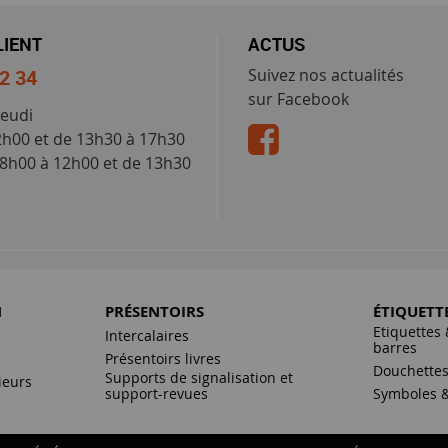
LIENT
ACTUS
52 34
Suivez nos actualités
sur Facebook
jeudi
2h00 et de 13h30 à 17h30
 8h00 à 12h00 et de 13h30
N
PRÉSENTOIRS
ÉTIQUETT
Etiquettes 
Intercalaires
barres
Présentoirs livres
Douchette
Supports de signalisation et
ieurs
support-revues
Symboles &