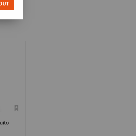
OUT
uito