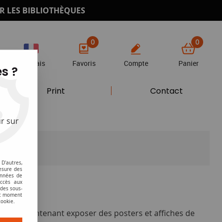
R LES BIBLIOTHÈQUES
0
0
Français
Favoris
Compte
Panier
s ?
Print
Contact
r sur
D'autres,
esure des
onnées de
accès aux
hes
 des sous-
ut moment
cookie.
uvez maintenant exposer des posters et affiches de