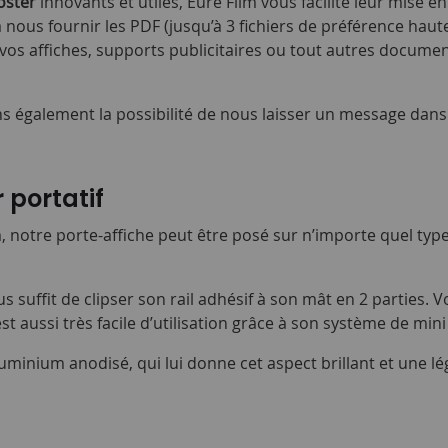
oster
innovants et utiles, Eure Film vous facilite leur mise
à nous fournir les PDF (jusqu’à 3 fichiers de préférence haut
si vos affiches, supports publicitaires ou tout autres docu
ns également la possibilité de nous laisser un message dans
 portatif
otre porte-affiche peut être posé sur n’importe quel type 
us suffit de clipser son rail adhésif à son mât en 2 parties.
est aussi très facile d’utilisation grâce à son système de mi
aluminium anodisé, qui lui donne cet aspect brillant et une