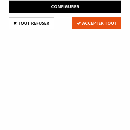
Vous en avez marre de retrouver vos boites et vos CD
CONFIGURER
abimés ? Avec les pochette CD Eure Film, fini les
dégâts ! De la
pochette polypropylène simple
à
TOUT REFUSER
ACCEPTER TOUT
la
pochette CD sans rabat intérieur grainé
, en passant
par la mythique
pochette CD multipoches avec rabat
,
vous avez l’embarras du choix. Découvrez en plus sur
nos systèmes de protection CD et trouvez le vôtre sur
notre site.
Découvrez nos pochettes
CD