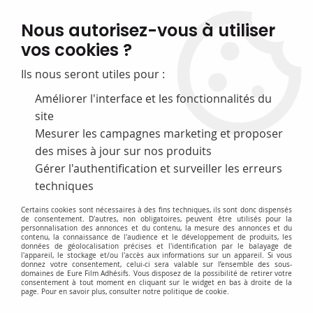
FABRICATION FRANÇAISE
Nous autorisez-vous à utiliser
50 ans d’expérience dans la fourniture pour les bibliothèques
vos cookies ?
0
Ils nous seront utiles pour :
Améliorer l'interface et les fonctionnalités du
site
Accueil
>
G-Equipement audio et video
>
Etuis CD et DVD
Mesurer les campagnes marketing et proposer
des mises à jour sur nos produits
Gérer l'authentification et surveiller les erreurs
Accès rapide
techniques
Certains cookies sont nécessaires à des fins techniques, ils sont donc dispensés
de consentement. D'autres, non obligatoires, peuvent être utilisés pour la
personnalisation des annonces et du contenu, la mesure des annonces et du
contenu, la connaissance de l'audience et le développement de produits, les
données de géolocalisation précises et l'identification par le balayage de
l'appareil, le stockage et/ou l'accès aux informations sur un appareil. Si vous
donnez votre consentement, celui-ci sera valable sur l’ensemble des sous-
domaines de Eure Film Adhésifs. Vous disposez de la possibilité de retirer votre
consentement à tout moment en cliquant sur le widget en bas à droite de la
Pochette CD et étui CD
page. Pour en savoir plus, consulter notre politique de cookie.