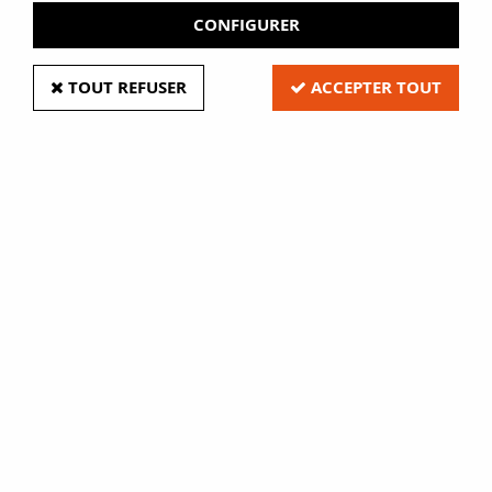
CONFIGURER
TOUT REFUSER
ACCEPTER TOUT
Eure Film, fabricant français de
film adhésif et vente de
fournitures de bibliothèques,
médiathèques, CDI