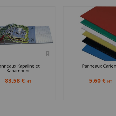
anneaux Kapaline et
Panneaux Carlè
Kapamount
83,58 €
5,60 €
HT
HT