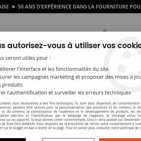
ISE
50 ANS D’EXPÉRIENCE DANS LA FOURNITURE POU
s autorisez-vous à utiliser vos cookie
Catalogue
Impression sur plexi
us seront utiles pour :
liorer l'interface et les fonctionnalités du site
urer les campagnes marketing et proposer des mises à jou
 produits
er l'authentification et surveiller les erreurs techniques
 cookies sont nécessaires à des fins techniques, ils sont donc dispensés de consentement. 
gatoires, peuvent être utilisés pour la personnalisation des annonces et du contenu, la m
 et du contenu, la connaissance de l'audience et le développement de produits, les d
isation précises et l'identification par le balayage de l'appareil, le stockage et/ou l'
Panneaux et supports rigides
ons sur un appareil. Si vous donnez votre consentement, celui-ci sera valable sur l’ensemble
 de Eure Film Adhésifs. Vous disposez de la possibilité de retirer votre consentement à to
nt sur le widget en bas à droite de la page. Pour en savoir plus, consulter notre politique de 