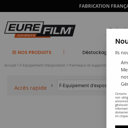
FABRICATION FRANÇA
Nou
NOS PRODUITS
Déstockage
Ils no
Amé
Accueil
>
F-Equipement d'exposition
>
Panneaux et supports
Mes
nos
Gér
Accès rapide
Certains
non obli
annonces
géolocal
informati
domaines
en cliqua