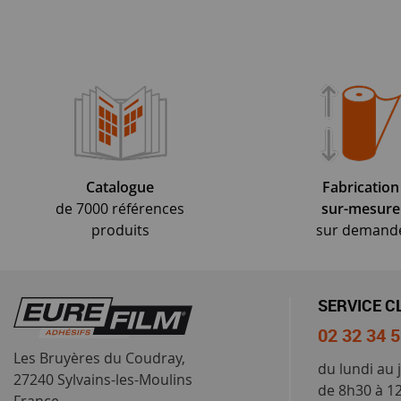
Catalogue
Fabrication
de 7000 références
sur-mesure
produits
sur demand
SERVICE C
02 32 34 
Les Bruyères du Coudray,
du lundi au 
27240 Sylvains-les-Moulins
de 8h30 à 1
France