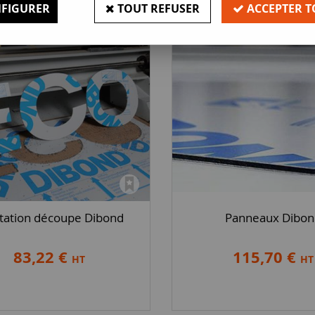
FIGURER
TOUT REFUSER
ACCEPTER T
tation découpe Dibond
Panneaux Dibon
83,22 €
115,70 €
HT
HT