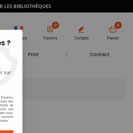
R LES BIBLIOTHÈQUES
0
0
Français
Favoris
Compte
Panier
s ?
Print
Contact
r sur
D'autres,
esure des
onnées de
accès aux
 des sous-
ut moment
cookie.