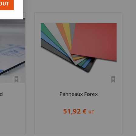
OUT
d
Panneaux Forex
51,92 €
HT