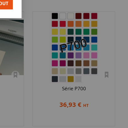
OUT
Série P700
36,93 €
HT