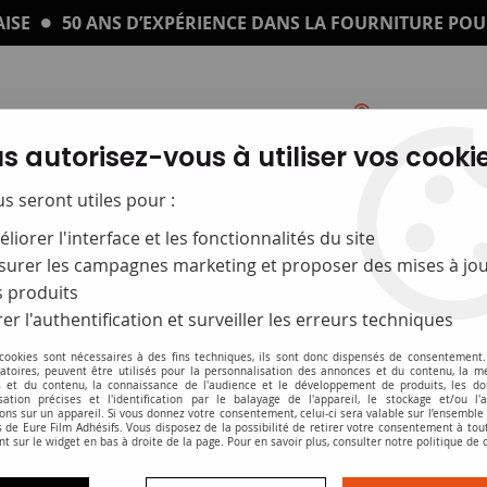
ISE
50 ANS D’EXPÉRIENCE DANS LA FOURNITURE POU
s autorisez-vous à utiliser vos cookie
Catalogue
Impression sur plexi
us seront utiles pour :
liorer l'interface et les fonctionnalités du site
urer les campagnes marketing et proposer des mises à jou
 produits
er l'authentification et surveiller les erreurs techniques
 cookies sont nécessaires à des fins techniques, ils sont donc dispensés de consentement. 
gatoires, peuvent être utilisés pour la personnalisation des annonces et du contenu, la m
 et du contenu, la connaissance de l'audience et le développement de produits, les d
isation précises et l'identification par le balayage de l'appareil, le stockage et/ou l'
Films pour la signalétique
ons sur un appareil. Si vous donnez votre consentement, celui-ci sera valable sur l’ensemble
 de Eure Film Adhésifs. Vous disposez de la possibilité de retirer votre consentement à to
nt sur le widget en bas à droite de la page. Pour en savoir plus, consulter notre politique de 