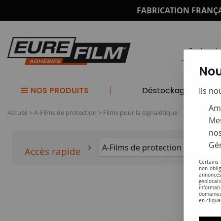
FABRICATION FRANÇA
Nou
NOS PRODUITS
Déstockage
Ils no
Amé
Accueil
>
A-Films de protection
>
Films pour la signalétique
Mes
nos
Gér
Accès rapide
Certains
non obli
annonces
géolocal
informati
domaines
en cliqua