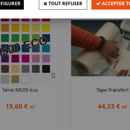
FIGURER
TOUT REFUSER
ACCEPTER T
Série M500 éco
Tape-Transfert
15,60 €
44,23 €
HT
HT