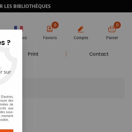
R LES BIBLIOTHÈQUES
0
0
Français
Favoris
Compte
Panier
s ?
Print
Contact
r sur
D'autres,
esure des
onnées de
accès aux
 des sous-
ut moment
cookie.