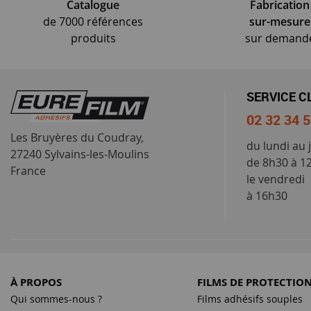
Catalogue
Fabrication
de 7000 références
sur-mesure
produits
sur demand
SERVICE C
02 32 34 
Les Bruyères du Coudray,
du lundi au 
27240 Sylvains-les-Moulins
de 8h30 à 1
France
le vendredi
à 16h30
À PROPOS
FILMS DE PROTECTIO
Qui sommes-nous ?
Films adhésifs souples