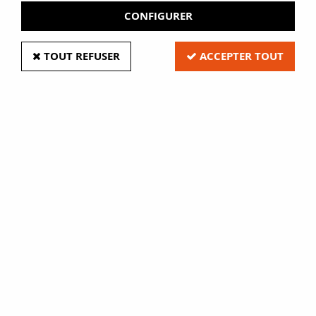
CONFIGURER
TOUT REFUSER
ACCEPTER TOUT
Bande magnétique auto-
adhésive
Soyez le premier à donner votre avis !
39
,
20
€
HT
Bande magnétique auto-adhésive, une face en métal