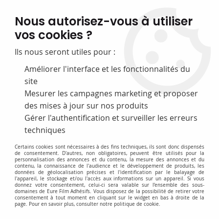
FABRICATION FRANÇAISE
Nous autorisez-vous à utiliser
50 ans d’expérience dans la fourniture pour les bibliothèques
vos cookies ?
0
Ils nous seront utiles pour :
Améliorer l'interface et les fonctionnalités du
site
Accueil
>
F-Equipement d'exposition
>
Aimants
>
Bande magnétique
auto-adhésive
Mesurer les campagnes marketing et proposer
des mises à jour sur nos produits
Gérer l'authentification et surveiller les erreurs
techniques
Certains cookies sont nécessaires à des fins techniques, ils sont donc dispensés
de consentement. D'autres, non obligatoires, peuvent être utilisés pour la
personnalisation des annonces et du contenu, la mesure des annonces et du
contenu, la connaissance de l'audience et le développement de produits, les
données de géolocalisation précises et l'identification par le balayage de
l'appareil, le stockage et/ou l'accès aux informations sur un appareil. Si vous
donnez votre consentement, celui-ci sera valable sur l’ensemble des sous-
domaines de Eure Film Adhésifs. Vous disposez de la possibilité de retirer votre
consentement à tout moment en cliquant sur le widget en bas à droite de la
page. Pour en savoir plus, consulter notre politique de cookie.