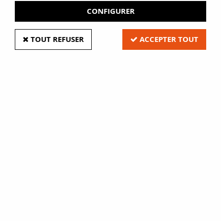
CONFIGURER
TOUT REFUSER
ACCEPTER TOUT
Aimants disque néodyme
nickelé
Soyez le premier à donner votre avis !
9
,
50
€
HT
Aimants disque Néodyme Nickelé