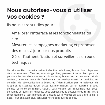
FABRICATION FRANÇAISE
Nous autorisez-vous à utiliser
50 ans d’expérience dans la fourniture pour les bibliothèques
vos cookies ?
0
Ils nous seront utiles pour :
Améliorer l'interface et les fonctionnalités du
site
Accueil
>
F-Equipement d'exposition
>
Aimants
>
Aimants disque
néodyme nickelé
Mesurer les campagnes marketing et proposer
des mises à jour sur nos produits
Gérer l'authentification et surveiller les erreurs
techniques
Certains cookies sont nécessaires à des fins techniques, ils sont donc dispensés
de consentement. D'autres, non obligatoires, peuvent être utilisés pour la
personnalisation des annonces et du contenu, la mesure des annonces et du
contenu, la connaissance de l'audience et le développement de produits, les
données de géolocalisation précises et l'identification par le balayage de
l'appareil, le stockage et/ou l'accès aux informations sur un appareil. Si vous
donnez votre consentement, celui-ci sera valable sur l’ensemble des sous-
domaines de Eure Film Adhésifs. Vous disposez de la possibilité de retirer votre
consentement à tout moment en cliquant sur le widget en bas à droite de la
page. Pour en savoir plus, consulter notre politique de cookie.