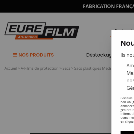
FABRICATION FRANÇA
Nou
NOS PRODUITS
Déstockage
Ils no
Amé
Accueil
>
A-Films de protection
>
Sacs
>
Sacs plastiques Médiathèque Dé
Mes
nos
Gér
Certains
non obli
annonces
géolocal
informati
domaines
en cliqua