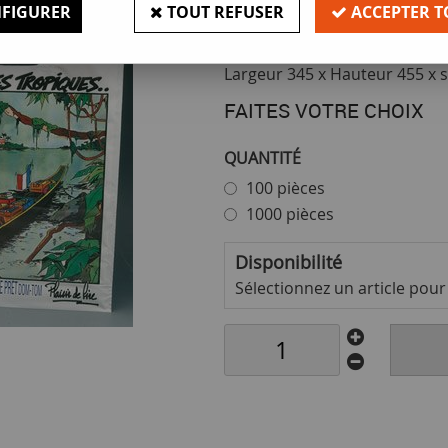
FIGURER
TOUT REFUSER
ACCEPTER T
Texte : MEDIATHEQUE DEPAR
Largeur 345 x Hauteur 455 x s
FAITES VOTRE CHOIX
QUANTITÉ
100 pièces
1000 pièces
Disponibilité
Sélectionnez un article pour v