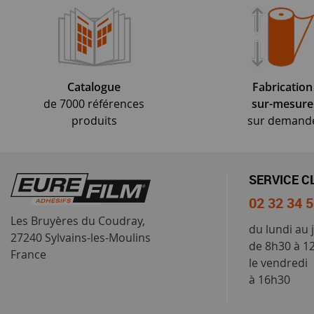
Catalogue
Fabrication
de 7000 références
sur-mesure
produits
sur demand
SERVICE C
02 32 34 
Les Bruyères du Coudray,
du lundi au 
27240 Sylvains-les-Moulins
de 8h30 à 1
France
le vendredi
à 16h30