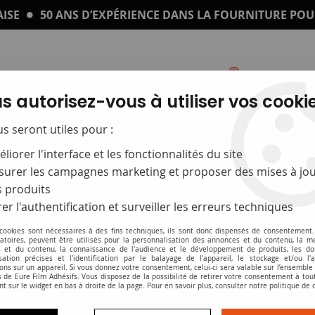
ISE
50 ANS D’EXPÉRIENCE DANS LA FOURNITURE POU
s autorisez-vous à utiliser vos cookie
Catalogue
Impression sur plexi
us seront utiles pour :
liorer l'interface et les fonctionnalités du site
partementale
urer les campagnes marketing et proposer des mises à jou
 produits
Sacs plastiques
er l'authentification et surveiller les erreurs techniques
 cookies sont nécessaires à des fins techniques, ils sont donc dispensés de consentement. 
Soyez le premier à donner v
gatoires, peuvent être utilisés pour la personnalisation des annonces et du contenu, la m
 et du contenu, la connaissance de l'audience et le développement de produits, les d
isation précises et l'identification par le balayage de l'appareil, le stockage et/ou l'
53
,
94
€
ons sur un appareil. Si vous donnez votre consentement, celui-ci sera valable sur l’ensemble
À partir de
 de Eure Film Adhésifs. Vous disposez de la possibilité de retirer votre consentement à to
nt sur le widget en bas à droite de la page. Pour en savoir plus, consulter notre politique de 
En polyéthylène 80 microns av