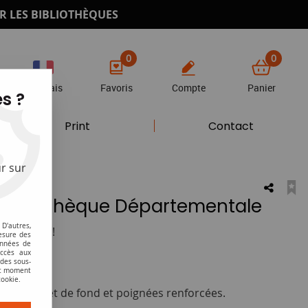
R LES BIBLIOTHÈQUES
0
0
Français
Favoris
Compte
Panier
s ?
Print
Contact
r sur
 Médiathèque Départementale
D'autres,
otre avis !
esure des
onnées de
accès aux
HT
 des sous-
ut moment
cookie.
ec soufflet de fond et poignées renforcées.