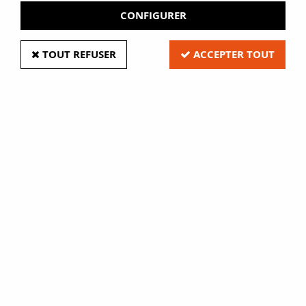
CONFIGURER
TOUT REFUSER
ACCEPTER TOUT
Sacs neutres
Soyez le premier à donner votre avis !