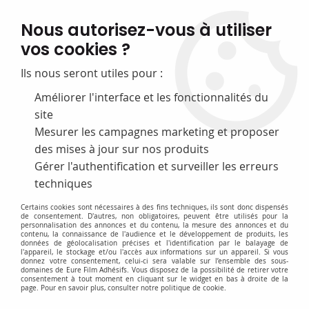
FABRICATION FRANÇAISE
Nous autorisez-vous à utiliser
50 ans d’expérience dans la fourniture pour les bibliothèques
vos cookies ?
0
Ils nous seront utiles pour :
Améliorer l'interface et les fonctionnalités du
site
Accueil
>
A-Films de protection
>
Sacs
>
Sacs neutres
Mesurer les campagnes marketing et proposer
des mises à jour sur nos produits
DÉSTOCKAGE
-
25
%
Gérer l'authentification et surveiller les erreurs
techniques
Certains cookies sont nécessaires à des fins techniques, ils sont donc dispensés
de consentement. D'autres, non obligatoires, peuvent être utilisés pour la
personnalisation des annonces et du contenu, la mesure des annonces et du
contenu, la connaissance de l'audience et le développement de produits, les
données de géolocalisation précises et l'identification par le balayage de
l'appareil, le stockage et/ou l'accès aux informations sur un appareil. Si vous
donnez votre consentement, celui-ci sera valable sur l’ensemble des sous-
domaines de Eure Film Adhésifs. Vous disposez de la possibilité de retirer votre
consentement à tout moment en cliquant sur le widget en bas à droite de la
page. Pour en savoir plus, consulter notre politique de cookie.