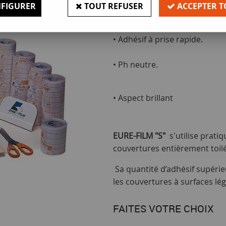
FIGURER
TOUT REFUSER
ACCEPTER T
• Épaisseur 70 µ.
• Adhésif à prise rapide.
• Ph neutre.
• Aspect brillant
EURE-FILM "S"
s'utilise prati
couvertures entièrement toilé
Sa quantité d’adhésif supérie
les couvertures à surfaces lé
FAITES VOTRE CHOIX