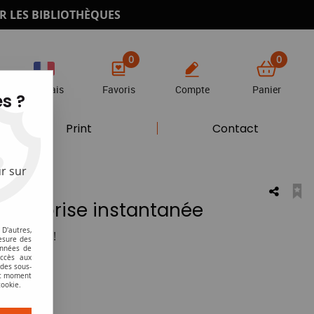
R LES BIBLIOTHÈQUES
0
0
Français
Favoris
Compte
Panier
s ?
Print
Contact
r sur
e 'S ' prise instantanée
D'autres,
otre avis !
esure des
onnées de
accès aux
HT
 des sous-
ut moment
cookie.
 cristal.