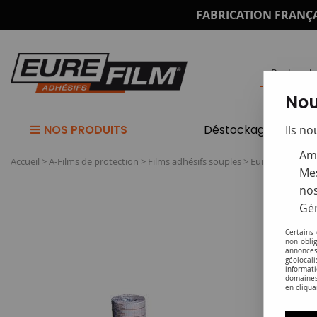
FABRICATION FRANÇA
Nou
NOS PRODUITS
Déstockage
Ils no
Amé
Accueil
>
A-Films de protection
>
Films adhésifs souples
>
Eurefilm référen
Mes
nos
Gér
Certains
non obli
annonces
géolocal
informati
domaines
en cliqua