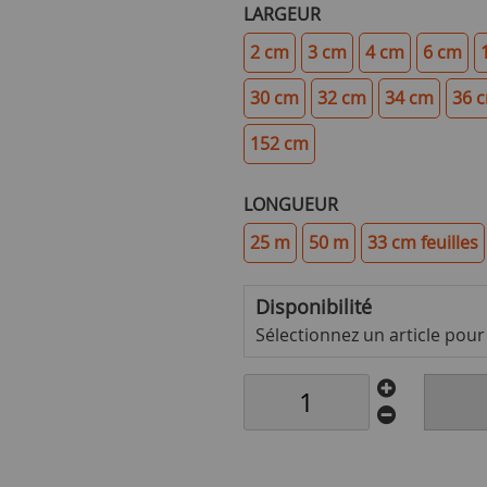
LARGEUR
2 cm
3 cm
4 cm
6 cm
30 cm
32 cm
34 cm
36 
152 cm
LONGUEUR
25 m
50 m
33 cm feuilles
Disponibilité
Sélectionnez un article pour v