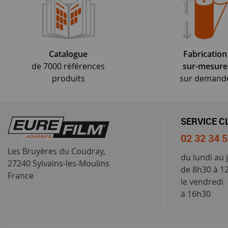
Catalogue
Fabrication
de 7000 références
sur-mesure
produits
sur demand
SERVICE C
02 32 34 
Les Bruyères du Coudray,
du lundi au 
27240 Sylvains-les-Moulins
de 8h30 à 1
France
le vendredi
à 16h30