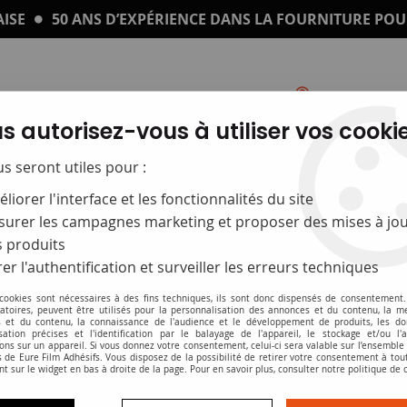
ISE
50 ANS D’EXPÉRIENCE DANS LA FOURNITURE POU
s autorisez-vous à utiliser vos cookie
Catalogue
Impression sur plexi
us seront utiles pour :
liorer l'interface et les fonctionnalités du site
ce 'S ' prise instantanée
urer les campagnes marketing et proposer des mises à jou
 produits
Eurefilm référenc
er l'authentification et surveiller les erreurs techniques
 cookies sont nécessaires à des fins techniques, ils sont donc dispensés de consentement. 
Soyez le premier à donner v
gatoires, peuvent être utilisés pour la personnalisation des annonces et du contenu, la m
 et du contenu, la connaissance de l'audience et le développement de produits, les d
isation précises et l'identification par le balayage de l'appareil, le stockage et/ou l'
3
,
58
€
ons sur un appareil. Si vous donnez votre consentement, celui-ci sera valable sur l’ensemble
À partir de
 de Eure Film Adhésifs. Vous disposez de la possibilité de retirer votre consentement à to
nt sur le widget en bas à droite de la page. Pour en savoir plus, consulter notre politique de 
• Film PVC adhésif transparent