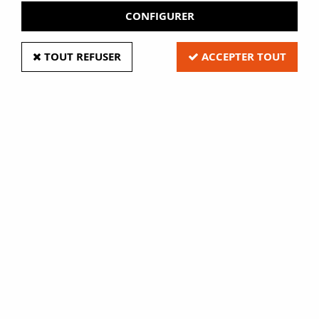
CONFIGURER
TOUT REFUSER
ACCEPTER TOUT
Porte-revues altuglas
Soyez le premier à donner votre avis !
52
,
20
€
HT
au lieu de
69,60
€
Porte revues altuglass transparent largeur 35 cm x