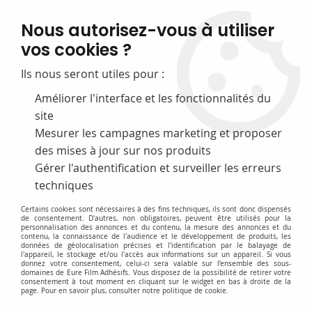
FABRICATION FRANÇAISE
Nous autorisez-vous à utiliser
50 ans d’expérience dans la fourniture pour les bibliothèques
vos cookies ?
0
Ils nous seront utiles pour :
Améliorer l'interface et les fonctionnalités du
site
Accueil
>
B- Intercalaires et Serre-livres
>
Porte-revues
>
Porte-revues
altuglas
Mesurer les campagnes marketing et proposer
des mises à jour sur nos produits
PROMO
-
25
%
Gérer l'authentification et surveiller les erreurs
techniques
Certains cookies sont nécessaires à des fins techniques, ils sont donc dispensés
de consentement. D'autres, non obligatoires, peuvent être utilisés pour la
personnalisation des annonces et du contenu, la mesure des annonces et du
contenu, la connaissance de l'audience et le développement de produits, les
données de géolocalisation précises et l'identification par le balayage de
l'appareil, le stockage et/ou l'accès aux informations sur un appareil. Si vous
donnez votre consentement, celui-ci sera valable sur l’ensemble des sous-
domaines de Eure Film Adhésifs. Vous disposez de la possibilité de retirer votre
consentement à tout moment en cliquant sur le widget en bas à droite de la
page. Pour en savoir plus, consulter notre politique de cookie.