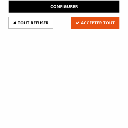
CONFIGURER
TOUT REFUSER
ACCEPTER TOUT
'CP22' papier non tissé
Soyez le premier à donner votre avis !
4
,
96
€
HT
À partir de
"
EURE-FILM "CP22"
est un papier non tissé autoadhésif,
qui permet de consolider la charnière, en laissant visible