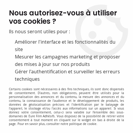
FABRICATION FRANÇAISE
Nous autorisez-vous à utiliser
50 ans d’expérience dans la fourniture pour les bibliothèques
vos cookies ?
0
Ils nous seront utiles pour :
Améliorer l'interface et les fonctionnalités du
site
Accueil
>
A-Films de protection
>
Charnières de réparation
>
'CP22'
papier non tissé
Mesurer les campagnes marketing et proposer
des mises à jour sur nos produits
Gérer l'authentification et surveiller les erreurs
techniques
Certains cookies sont nécessaires à des fins techniques, ils sont donc dispensés
de consentement. D'autres, non obligatoires, peuvent être utilisés pour la
personnalisation des annonces et du contenu, la mesure des annonces et du
contenu, la connaissance de l'audience et le développement de produits, les
données de géolocalisation précises et l'identification par le balayage de
l'appareil, le stockage et/ou l'accès aux informations sur un appareil. Si vous
donnez votre consentement, celui-ci sera valable sur l’ensemble des sous-
domaines de Eure Film Adhésifs. Vous disposez de la possibilité de retirer votre
consentement à tout moment en cliquant sur le widget en bas à droite de la
page. Pour en savoir plus, consulter notre politique de cookie.