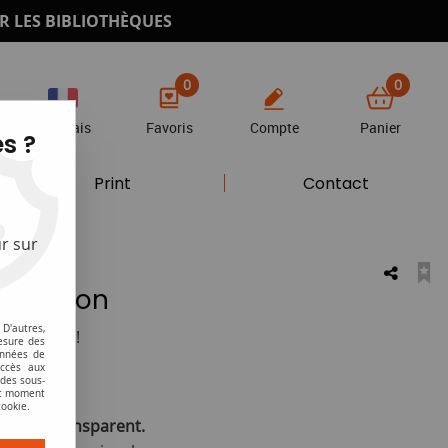
R LES BIBLIOTHÈQUES
0
0
Français
Favoris
Compte
Panier
s ?
Print
Contact
r sur
alisation
D'autres,
otre avis !
esure des
onnées de
accès aux
HT
 des sous-
ut moment
cookie.
ltuglas transparent.