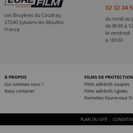
02 32 34 
Les Bruyères du Coudray,
du lundi au 
27240 Sylvains-les-Moulins
de 8h30 à 1
France
le vendredi
à 16h30
À PROPOS
FILMS DE PROTECTIO
Qui sommes-nous ?
Films adhésifs souples
Nous contacter
Films adhésifs rigides
Pochettes Fourre-tout Tr
PLAN DU SITE
CONDITIO
|