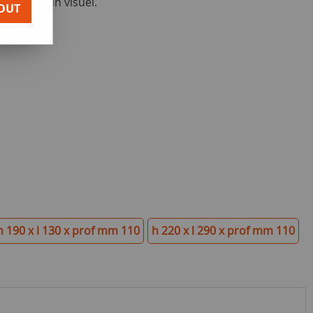
insérer un visuel.
OUT
h 190 x l 130 x prof mm 110
h 220 x l 290 x prof mm 110