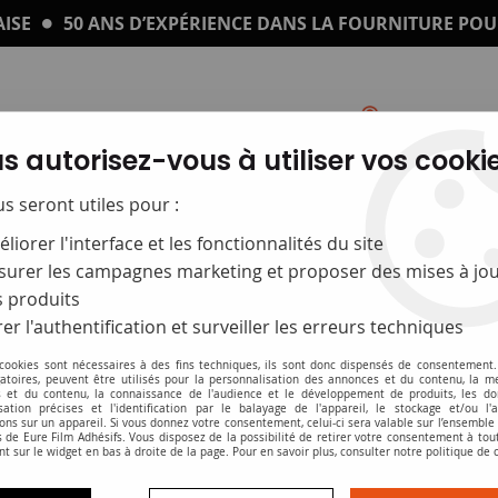
ISE
50 ANS D’EXPÉRIENCE DANS LA FOURNITURE POU
s autorisez-vous à utiliser vos cookie
Catalogue
Impression sur plexi
us seront utiles pour :
liorer l'interface et les fonctionnalités du site
port-revues
>
Supports de signalisation
urer les campagnes marketing et proposer des mises à jou
 produits
Supports de sign
er l'authentification et surveiller les erreurs techniques
 cookies sont nécessaires à des fins techniques, ils sont donc dispensés de consentement. 
Soyez le premier à donner v
gatoires, peuvent être utilisés pour la personnalisation des annonces et du contenu, la m
 et du contenu, la connaissance de l'audience et le développement de produits, les d
isation précises et l'identification par le balayage de l'appareil, le stockage et/ou l'
4
,
96
€
ons sur un appareil. Si vous donnez votre consentement, celui-ci sera valable sur l’ensemble
À partir de
 de Eure Film Adhésifs. Vous disposez de la possibilité de retirer votre consentement à to
nt sur le widget en bas à droite de la page. Pour en savoir plus, consulter notre politique de 
Support de signalisation en a