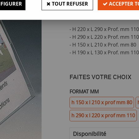
Epaisseur 2 mm, permettant d'
FIGURER
TOUT REFUSER
ACCEPTER T
4 formats disponibles.
- H 220 x L 290 x Prof. mm 110
- H 290 x L 220 x Prof. mm 110
- H 150 x L 210 x Prof. mm 80
- H 190 x L 130 x Prof. mm 110
FAITES VOTRE CHOIX
FORMAT MM
h 150 x l 210 x prof mm 80
h 290 x l 220 x prof mm 110
Disponibilité