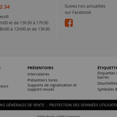
52 34
Suivez nos actualités
sur Facebook
jeudi
2h00 et de 13h30 à 17h30
 8h00 à 12h00 et de 13h30
N
PRÉSENTOIRS
ÉTIQUETT
Etiquettes 
Intercalaires
barres
Présentoirs livres
Douchette
Supports de signalisation et
ieurs
support-revues
Symboles &
NS GÉNÉRALES DE VENTE
PROTECTION DES DONNÉES UTILISATE
|
-
OASIS Projet
OASIS Commerce