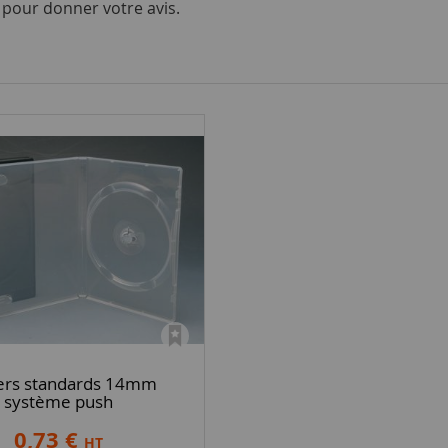
i pour donner votre avis.
iers standards 14mm
système push
0,73 €
HT