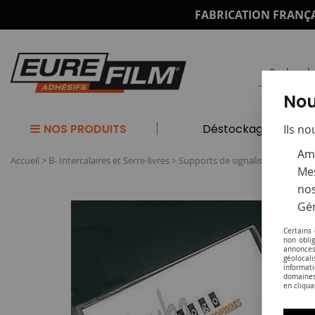
FABRICATION FRANÇA
Nou
NOS PRODUITS
Déstockage
Ils no
Amé
Accueil
>
B- Intercalaires et Serre-livres
>
Supports de signalisation et sup
Mes
nos
Gér
Certains
non obli
annonces
géolocal
informati
domaines
en cliqua