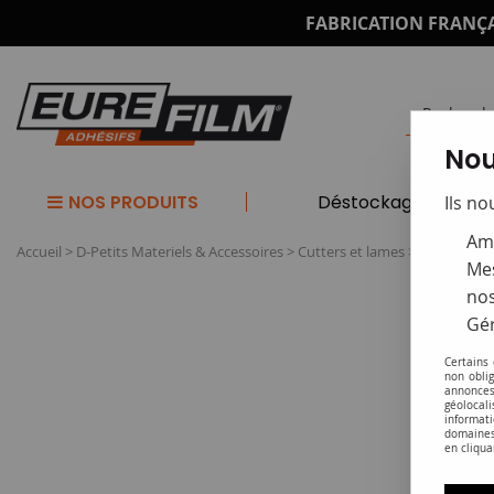
FABRICATION FRANÇA
Nou
NOS PRODUITS
Déstockage
Ils no
Amé
Accueil
>
D-Petits Materiels & Accessoires
>
Cutters et lames
>
Cutter lam
Mes
nos
Gér
Certains
non obli
annonces
géolocal
informati
domaines
en cliqua