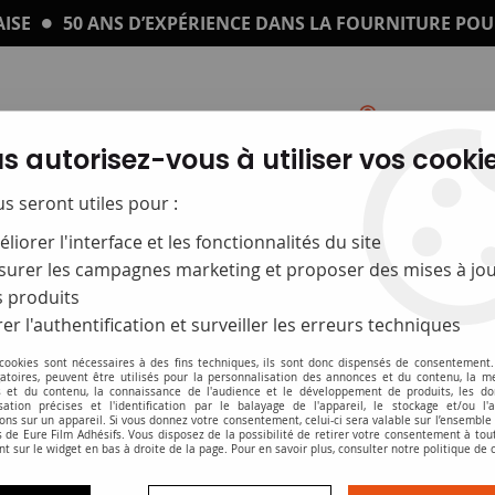
ISE
50 ANS D’EXPÉRIENCE DANS LA FOURNITURE POU
s autorisez-vous à utiliser vos cookie
Catalogue
Impression sur plexi
us seront utiles pour :
liorer l'interface et les fonctionnalités du site
e 18 mm corps en abs. découpe précise
urer les campagnes marketing et proposer des mises à jou
 produits
Cutter lame 18 m
er l'authentification et surveiller les erreurs techniques
 cookies sont nécessaires à des fins techniques, ils sont donc dispensés de consentement. 
Soyez le premier à donner v
gatoires, peuvent être utilisés pour la personnalisation des annonces et du contenu, la m
 et du contenu, la connaissance de l'audience et le développement de produits, les d
isation précises et l'identification par le balayage de l'appareil, le stockage et/ou l'
22
,
93
€
HT
ons sur un appareil. Si vous donnez votre consentement, celui-ci sera valable sur l’ensemble
 de Eure Film Adhésifs. Vous disposez de la possibilité de retirer votre consentement à to
nt sur le widget en bas à droite de la page. Pour en savoir plus, consulter notre politique de 
-Cutter lame 18 mm