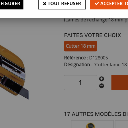
FIGURER
TOUT REFUSER
ACCEPTER T
Corps en abs, fonction coutea
(
Lames de rechange 18 mm pou
FAITES VOTRE CHOIX
Cutter 18 mm
Référence
: D128005
Désignation
: "Cutter lame 18
17 AUTRES MODÈLES D