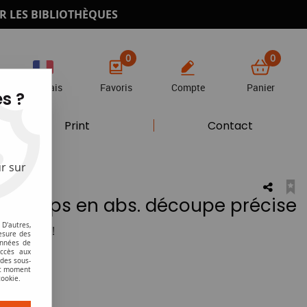
R LES BIBLIOTHÈQUES
0
0
Français
Favoris
Compte
Panier
s ?
Print
Contact
r sur
m corps en abs. découpe précise
D'autres,
otre avis !
esure des
onnées de
accès aux
 des sous-
ut moment
cookie.