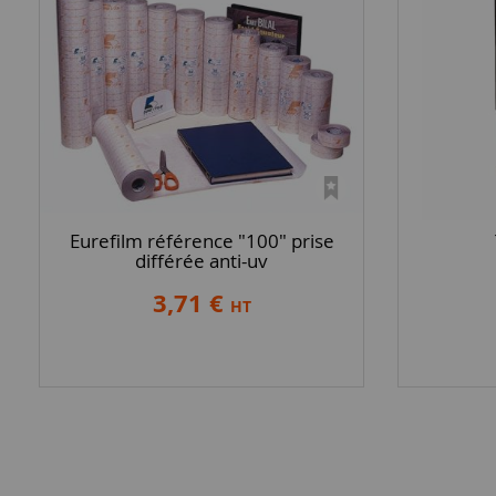
Eurefilm référence "100" prise
différée anti-uv
3,71 €
HT