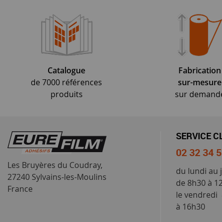
Catalogue
Fabrication
de 7000 références
sur-mesure
produits
sur demand
SERVICE C
02 32 34 
Les Bruyères du Coudray,
du lundi au 
27240 Sylvains-les-Moulins
de 8h30 à 1
France
le vendredi
à 16h30