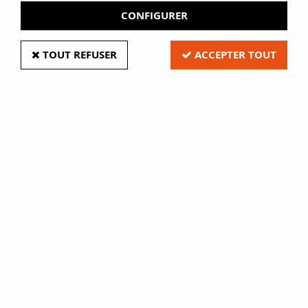
CONFIGURER
TOUT REFUSER
ACCEPTER TOUT
Lame de rechange pour cutter
Soyez le premier à donner votre avis !