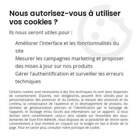
FABRICATION FRANÇAISE
Nous autorisez-vous à utiliser
50 ans d’expérience dans la fourniture pour les bibliothèques
vos cookies ?
0
Ils nous seront utiles pour :
Améliorer l'interface et les fonctionnalités du
site
Accueil
>
D-Petits Materiels & Accessoires
>
Cutters et lames
>
Lame de
rechange pour cutter
Mesurer les campagnes marketing et proposer
des mises à jour sur nos produits
Gérer l'authentification et surveiller les erreurs
techniques
Certains cookies sont nécessaires à des fins techniques, ils sont donc dispensés
de consentement. D'autres, non obligatoires, peuvent être utilisés pour la
personnalisation des annonces et du contenu, la mesure des annonces et du
contenu, la connaissance de l'audience et le développement de produits, les
données de géolocalisation précises et l'identification par le balayage de
l'appareil, le stockage et/ou l'accès aux informations sur un appareil. Si vous
donnez votre consentement, celui-ci sera valable sur l’ensemble des sous-
domaines de Eure Film Adhésifs. Vous disposez de la possibilité de retirer votre
consentement à tout moment en cliquant sur le widget en bas à droite de la
page. Pour en savoir plus, consulter notre politique de cookie.