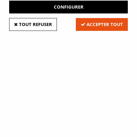
CONFIGURER
TOUT REFUSER
ACCEPTER TOUT
Anneaux pour marqueurs
Soyez le premier à donner votre avis !