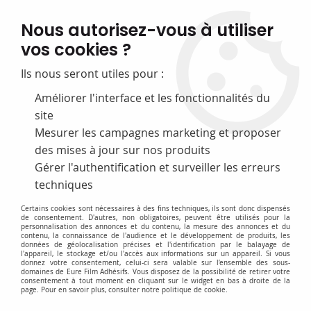
FABRICATION FRANÇAISE
Nous autorisez-vous à utiliser
50 ans d’expérience dans la fourniture pour les bibliothèques
vos cookies ?
0
Ils nous seront utiles pour :
Améliorer l'interface et les fonctionnalités du
site
Accueil
>
F-Equipement d'exposition
>
Tableaux et vitrines
>
Anneaux
pour marqueurs
Mesurer les campagnes marketing et proposer
des mises à jour sur nos produits
Gérer l'authentification et surveiller les erreurs
techniques
Certains cookies sont nécessaires à des fins techniques, ils sont donc dispensés
de consentement. D'autres, non obligatoires, peuvent être utilisés pour la
personnalisation des annonces et du contenu, la mesure des annonces et du
contenu, la connaissance de l'audience et le développement de produits, les
données de géolocalisation précises et l'identification par le balayage de
l'appareil, le stockage et/ou l'accès aux informations sur un appareil. Si vous
donnez votre consentement, celui-ci sera valable sur l’ensemble des sous-
domaines de Eure Film Adhésifs. Vous disposez de la possibilité de retirer votre
consentement à tout moment en cliquant sur le widget en bas à droite de la
page. Pour en savoir plus, consulter notre politique de cookie.