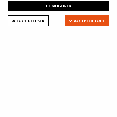
CONFIGURER
Date de retrait de votre commande :
TOUT REFUSER
ACCEPTER TOUT
Lors du retrait de votre colis, nous vous remercions de
vous munir
d'un chèque d'un montant de
à l'ordre de
Eure Film Adhésifs
pour le règlement de votre
commande.
A bientôt,
L'équipe de Eure Film Adhésifs