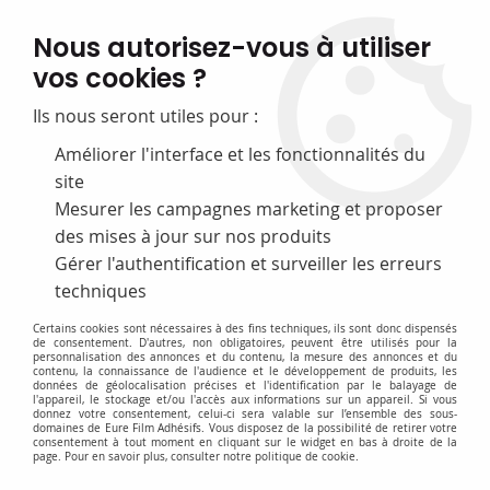
FABRICATION FRANÇAISE
Nous autorisez-vous à utiliser
50 ans d’expérience dans la fourniture pour les bibliothèques
vos cookies ?
0
Ils nous seront utiles pour :
Améliorer l'interface et les fonctionnalités du
site
Accueil
>
Point de Retrait Itinérant - Paiement par chèque
Mesurer les campagnes marketing et proposer
Point de Retrait Itinérant -
des mises à jour sur nos produits
Gérer l'authentification et surveiller les erreurs
Paiement par chèque
techniques
MERCI POUR VOTRE ACHAT !
Certains cookies sont nécessaires à des fins techniques, ils sont donc dispensés
de consentement. D'autres, non obligatoires, peuvent être utilisés pour la
personnalisation des annonces et du contenu, la mesure des annonces et du
contenu, la connaissance de l'audience et le développement de produits, les
Vous avez choisi le mode de livraison !
données de géolocalisation précises et l'identification par le balayage de
l'appareil, le stockage et/ou l'accès aux informations sur un appareil. Si vous
donnez votre consentement, celui-ci sera valable sur l’ensemble des sous-
N’oubliez pas de venir retirer votre commande
domaines de Eure Film Adhésifs. Vous disposez de la possibilité de retirer votre
consentement à tout moment en cliquant sur le widget en bas à droite de la
directement sur notre Point de Retrait Itinérant à
page. Pour en savoir plus, consulter notre politique de cookie.
l’adresse suivante :