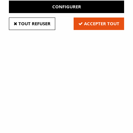
CONFIGURER
TOUT REFUSER
ACCEPTER TOUT
Brother
M
Soyez le premier à donner votre avis !
9
,
50
€
HT
À partir de
Des étiquettes P-Touch durables.