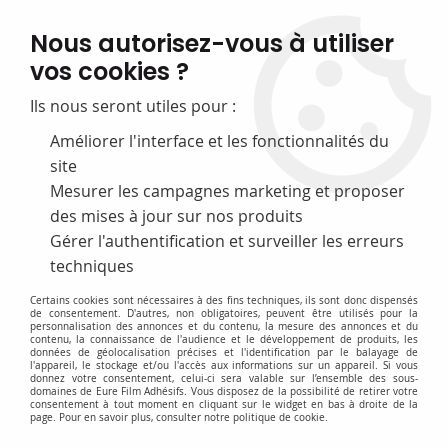
FABRICATION FRANÇAISE
Nous autorisez-vous à utiliser
50 ans d’expérience dans la fourniture pour les bibliothèques
vos cookies ?
0
Ils nous seront utiles pour :
Améliorer l'interface et les fonctionnalités du
site
Accueil
>
E-Titreuses, étiqueteuses et Rubans
>
Rubans pour P-Touch
>
M
Mesurer les campagnes marketing et proposer
des mises à jour sur nos produits
Gérer l'authentification et surveiller les erreurs
techniques
Certains cookies sont nécessaires à des fins techniques, ils sont donc dispensés
de consentement. D'autres, non obligatoires, peuvent être utilisés pour la
personnalisation des annonces et du contenu, la mesure des annonces et du
contenu, la connaissance de l'audience et le développement de produits, les
données de géolocalisation précises et l'identification par le balayage de
l'appareil, le stockage et/ou l'accès aux informations sur un appareil. Si vous
donnez votre consentement, celui-ci sera valable sur l’ensemble des sous-
domaines de Eure Film Adhésifs. Vous disposez de la possibilité de retirer votre
consentement à tout moment en cliquant sur le widget en bas à droite de la
page. Pour en savoir plus, consulter notre politique de cookie.