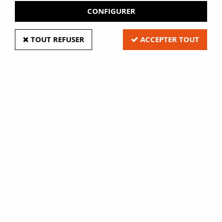
CONFIGURER
TOUT REFUSER
ACCEPTER TOUT
Ideal 1030 coupeuse compacte
A4
Soyez le premier à donner votre avis !
39
,
40
€
HT
Coupeuse légère et compacte, adaptée au format A4,