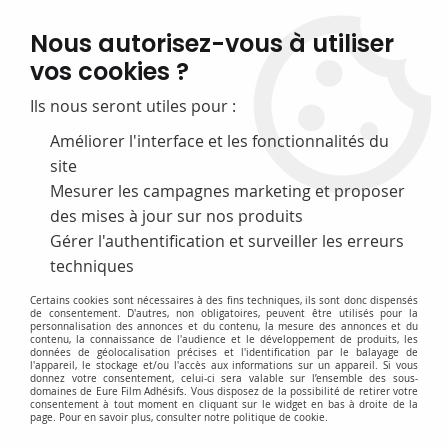
FABRICATION FRANÇAISE
Nous autorisez-vous à utiliser
50 ans d’expérience dans la fourniture pour les bibliothèques
vos cookies ?
0
Ils nous seront utiles pour :
Améliorer l'interface et les fonctionnalités du
site
Accueil
>
D-Petits Materiels & Accessoires
>
Coupeuses et Cisailles
>
Ideal 1030 coupeuse compacte A4
Mesurer les campagnes marketing et proposer
des mises à jour sur nos produits
Gérer l'authentification et surveiller les erreurs
techniques
Certains cookies sont nécessaires à des fins techniques, ils sont donc dispensés
de consentement. D'autres, non obligatoires, peuvent être utilisés pour la
personnalisation des annonces et du contenu, la mesure des annonces et du
contenu, la connaissance de l'audience et le développement de produits, les
données de géolocalisation précises et l'identification par le balayage de
l'appareil, le stockage et/ou l'accès aux informations sur un appareil. Si vous
donnez votre consentement, celui-ci sera valable sur l’ensemble des sous-
domaines de Eure Film Adhésifs. Vous disposez de la possibilité de retirer votre
consentement à tout moment en cliquant sur le widget en bas à droite de la
page. Pour en savoir plus, consulter notre politique de cookie.