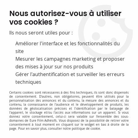
FABRICATION FRANÇAISE
Nous autorisez-vous à utiliser
50 ans d’expérience dans la fourniture pour les bibliothèques
vos cookies ?
0
Ils nous seront utiles pour :
Améliorer l'interface et les fonctionnalités du
site
Accueil
>
A-Films de protection
>
Etuis adhésifs
>
Etuis porte-fiche
adhésifs
Mesurer les campagnes marketing et proposer
des mises à jour sur nos produits
Gérer l'authentification et surveiller les erreurs
techniques
Certains cookies sont nécessaires à des fins techniques, ils sont donc dispensés
de consentement. D'autres, non obligatoires, peuvent être utilisés pour la
personnalisation des annonces et du contenu, la mesure des annonces et du
contenu, la connaissance de l'audience et le développement de produits, les
données de géolocalisation précises et l'identification par le balayage de
l'appareil, le stockage et/ou l'accès aux informations sur un appareil. Si vous
donnez votre consentement, celui-ci sera valable sur l’ensemble des sous-
domaines de Eure Film Adhésifs. Vous disposez de la possibilité de retirer votre
consentement à tout moment en cliquant sur le widget en bas à droite de la
page. Pour en savoir plus, consulter notre politique de cookie.