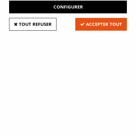
CONFIGURER
TOUT REFUSER
ACCEPTER TOUT
Etuis porte-fiche adhésifs
Soyez le premier à donner votre avis !