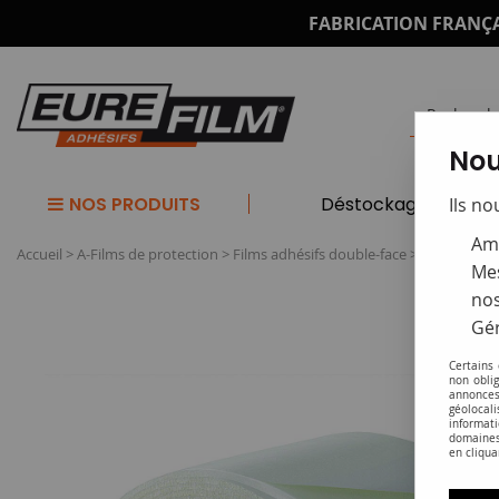
FABRICATION FRANÇA
Nou
NOS PRODUITS
Déstockage
Ils no
Amé
Accueil
>
A-Films de protection
>
Films adhésifs double-face
>
DFT transpa
Mes
nos
Gér
Certains
non obli
annonces
géolocal
informati
domaines
en cliqua