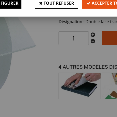
FIGURER
TOUT REFUSER
ACCEPTER T
FAITES VOTRE CHOIX
Référence
: A058010
Désignation
: Double face tra
4 AUTRES MODÈLES DI