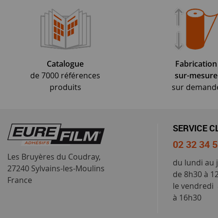
Catalogue
Fabrication
de 7000 références
sur-mesure
produits
sur demand
SERVICE C
02 32 34 
Les Bruyères du Coudray,
du lundi au 
27240 Sylvains-les-Moulins
de 8h30 à 1
France
le vendredi
à 16h30