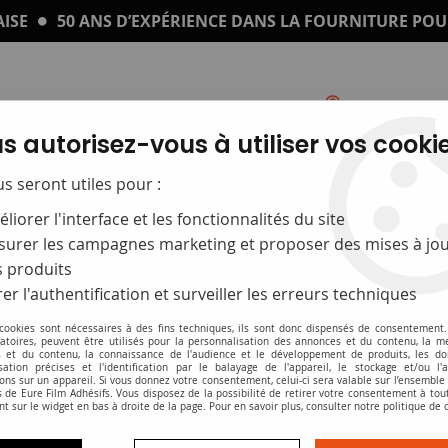
ISE
50 ANS D’EXPÉRIENCE DANS LA FOURNITURE POU
s autorisez-vous à utiliser vos cookie
Catalogue
Impression sur plexi
us seront utiles pour :
liorer l'interface et les fonctionnalités du site
rent double face
urer les campagnes marketing et proposer des mises à jou
 produits
DFT transparent 
er l'authentification et surveiller les erreurs techniques
 cookies sont nécessaires à des fins techniques, ils sont donc dispensés de consentement. 
Soyez le premier à donner v
gatoires, peuvent être utilisés pour la personnalisation des annonces et du contenu, la m
 et du contenu, la connaissance de l'audience et le développement de produits, les d
isation précises et l'identification par le balayage de l'appareil, le stockage et/ou l'
15
,
82
€
HT
ons sur un appareil. Si vous donnez votre consentement, celui-ci sera valable sur l’ensemble
 de Eure Film Adhésifs. Vous disposez de la possibilité de retirer votre consentement à to
nt sur le widget en bas à droite de la page. Pour en savoir plus, consulter notre politique de 
Double face invisible pour su