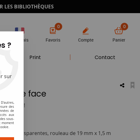
R LES BIBLIOTHÈQUES
0
0
Français
Favoris
Compte
Panier
s ?
Print
Contact
r sur
double face
D'autres,
otre avis !
esure des
onnées de
accès aux
 des sous-
ut moment
cookie.
rfaces transparentes, rouleau de 19 mm x 1,5 m