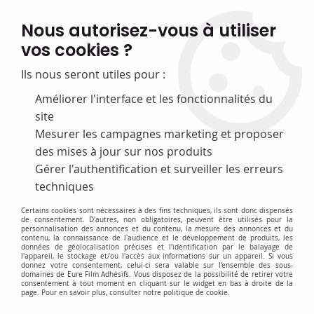
FABRICATION FRANÇAISE
Nous autorisez-vous à utiliser
50 ans d’expérience dans la fourniture pour les bibliothèques
vos cookies ?
0
Ils nous seront utiles pour :
Améliorer l'interface et les fonctionnalités du
site
Accueil
>
B- Intercalaires et Serre-livres
>
Pupitres
Mesurer les campagnes marketing et proposer
des mises à jour sur nos produits
Gérer l'authentification et surveiller les erreurs
Accès rapide
techniques
Certains cookies sont nécessaires à des fins techniques, ils sont donc dispensés
de consentement. D'autres, non obligatoires, peuvent être utilisés pour la
personnalisation des annonces et du contenu, la mesure des annonces et du
contenu, la connaissance de l'audience et le développement de produits, les
données de géolocalisation précises et l'identification par le balayage de
l'appareil, le stockage et/ou l'accès aux informations sur un appareil. Si vous
donnez votre consentement, celui-ci sera valable sur l’ensemble des sous-
domaines de Eure Film Adhésifs. Vous disposez de la possibilité de retirer votre
consentement à tout moment en cliquant sur le widget en bas à droite de la
Pupitres
page. Pour en savoir plus, consulter notre politique de cookie.