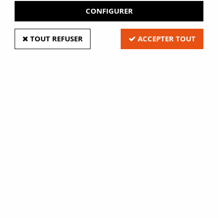
CONFIGURER
TOUT REFUSER
ACCEPTER TOUT
Catalogue
Fabrication
de 7000 références
sur-mesure
produits
sur demande