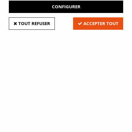
CONFIGURER
TOUT REFUSER
ACCEPTER TOUT
Accessoires supports treillis
Soyez le premier à donner votre avis !