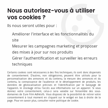
FABRICATION FRANÇAISE
Nous autorisez-vous à utiliser
50 ans d’expérience dans la fourniture pour les bibliothèques
vos cookies ?
0
Ils nous seront utiles pour :
Améliorer l'interface et les fonctionnalités du
site
Accueil
>
F-Equipement d'exposition
>
Grilles et accessoires
>
Accessoires supports treillis
Mesurer les campagnes marketing et proposer
des mises à jour sur nos produits
PROMO
-
25
%
Gérer l'authentification et surveiller les erreurs
techniques
Certains cookies sont nécessaires à des fins techniques, ils sont donc dispensés
de consentement. D'autres, non obligatoires, peuvent être utilisés pour la
personnalisation des annonces et du contenu, la mesure des annonces et du
contenu, la connaissance de l'audience et le développement de produits, les
données de géolocalisation précises et l'identification par le balayage de
l'appareil, le stockage et/ou l'accès aux informations sur un appareil. Si vous
donnez votre consentement, celui-ci sera valable sur l’ensemble des sous-
domaines de Eure Film Adhésifs. Vous disposez de la possibilité de retirer votre
consentement à tout moment en cliquant sur le widget en bas à droite de la
page. Pour en savoir plus, consulter notre politique de cookie.