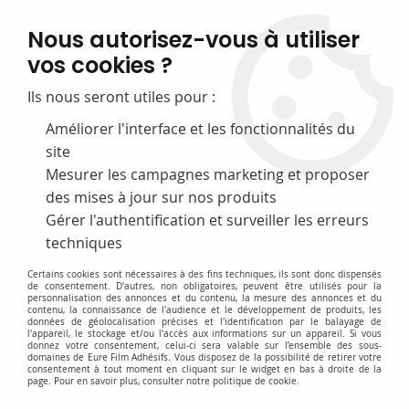
FABRICATION FRANÇAISE
Nous autorisez-vous à utiliser
50 ans d’expérience dans la fourniture pour les bibliothèques
vos cookies ?
0
Ils nous seront utiles pour :
Améliorer l'interface et les fonctionnalités du
site
Accueil
>
D-Petits Materiels & Accessoires
>
Nettoyant & colle
>
Colle
de caoutchouc : colle pour réparer livre
Mesurer les campagnes marketing et proposer
des mises à jour sur nos produits
Gérer l'authentification et surveiller les erreurs
techniques
Certains cookies sont nécessaires à des fins techniques, ils sont donc dispensés
de consentement. D'autres, non obligatoires, peuvent être utilisés pour la
personnalisation des annonces et du contenu, la mesure des annonces et du
contenu, la connaissance de l'audience et le développement de produits, les
données de géolocalisation précises et l'identification par le balayage de
l'appareil, le stockage et/ou l'accès aux informations sur un appareil. Si vous
donnez votre consentement, celui-ci sera valable sur l’ensemble des sous-
domaines de Eure Film Adhésifs. Vous disposez de la possibilité de retirer votre
consentement à tout moment en cliquant sur le widget en bas à droite de la
page. Pour en savoir plus, consulter notre politique de cookie.