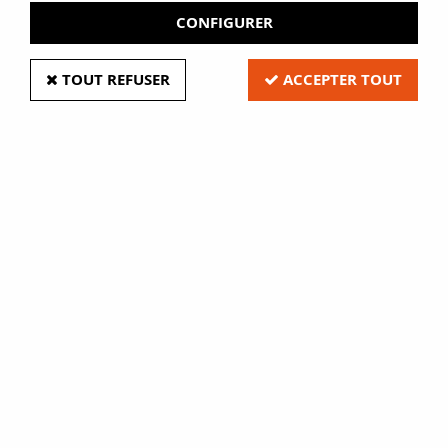
CONFIGURER
TOUT REFUSER
ACCEPTER TOUT
Colle de caoutchouc : colle pour
réparer livre
Soyez le premier à donner votre avis !